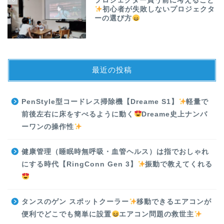
プロジェクター買う前に考えること
初心者が失敗しないプロジェクタ
ーの選び方
最近の投稿
PenStyle型コードレス掃除機【Dreame S1】
軽量で
前後左右に床をすべるように動く
Dreame史上ナンバ
ーワンの操作性
健康管理（睡眠時無呼吸・血管ヘルス）は指でおしゃれ
にする時代【RingConn Gen 3】
振動で教えてくれる
タンスのゲン スポットクーラー
移動できるエアコンが
便利でどこでも簡単に設置
エアコン問題の救世主