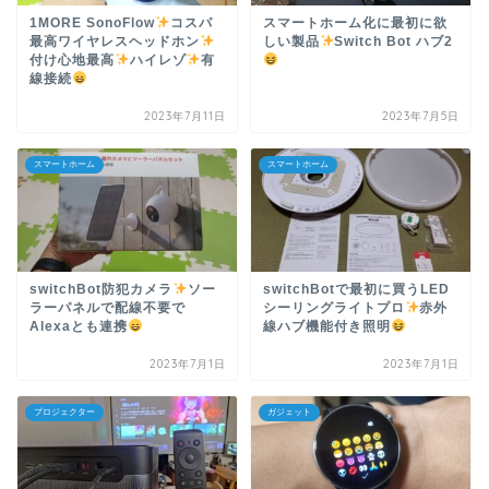
1MORE SonoFlow
コスパ
スマートホーム化に最初に欲
最高ワイヤレスヘッドホン
しい製品
Switch Bot ハブ2
付け心地最高
ハイレゾ
有
線接続
2023年7月11日
2023年7月5日
スマートホーム
スマートホーム
switchBot防犯カメラ
ソー
switchBotで最初に買うLED
ラーパネルで配線不要で
シーリングライトプロ
赤外
Alexaとも連携
線ハブ機能付き照明
2023年7月1日
2023年7月1日
プロジェクター
ガジェット