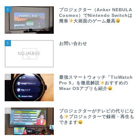
2
プロジェクター（Anker NEBULA
Cosmos）でNintendo Switchは
簡単
大画面のゲーム最高
3
お問い合わせ
4
最強スマートウォッチ「TicWatch
Pro 5」を徹底解説
おすすめの
Wear OSアプリも紹介
5
プロジェクターがテレビの代りにな
る
プロジェクターで録画・再生も
できます