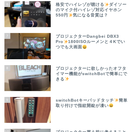
6
格安でハイレゾが聴ける
ダイソー
のマイク付ハイレゾ対応イヤホン
550円
気になる音質は？
7
プロジェクターDangbei DBX3
Pro
1800ISOルーメンと４Kでい
つでも大画面
8
プロジェクターに欲しかったオフタ
イマー機能がswitchBotで簡単にで
きる
9
switchBotキーパッドタッチ
簡単
取り付けで指紋開錠が凄い
10