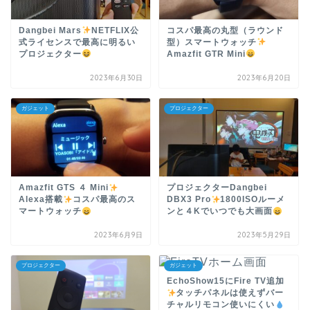
Dangbei Mars
NETFLIX公
コスパ最高の丸型（ラウンド
式ライセンスで最高に明るい
型）スマートウォッチ
プロジェクター
Amazfit GTR Mini
2023年6月30日
2023年6月20日
ガジェット
プロジェクター
Amazfit GTS ４ Mini
プロジェクターDangbei
Alexa搭載
コスパ最高のス
DBX3 Pro
1800ISOルーメ
マートウォッチ
ンと４Kでいつでも大画面
2023年6月9日
2023年5月29日
プロジェクター
ガジェット
EchoShow15にFire TV追加
タッチパネルは使えずバー
チャルリモコン使いにくい