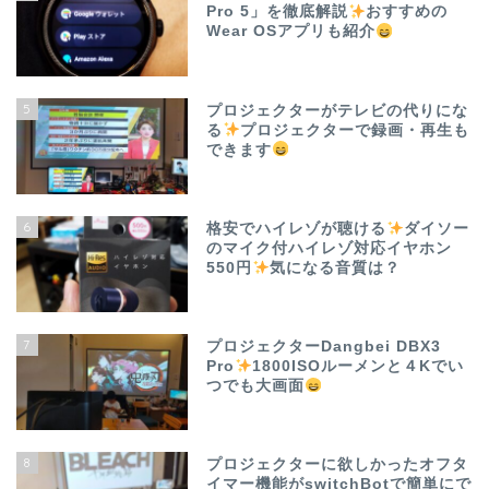
Pro 5」を徹底解説
おすすめの
Wear OSアプリも紹介
5
プロジェクターがテレビの代りにな
る
プロジェクターで録画・再生も
できます
6
格安でハイレゾが聴ける
ダイソー
のマイク付ハイレゾ対応イヤホン
550円
気になる音質は？
7
プロジェクターDangbei DBX3
Pro
1800ISOルーメンと４Kでい
つでも大画面
8
プロジェクターに欲しかったオフタ
イマー機能がswitchBotで簡単にで