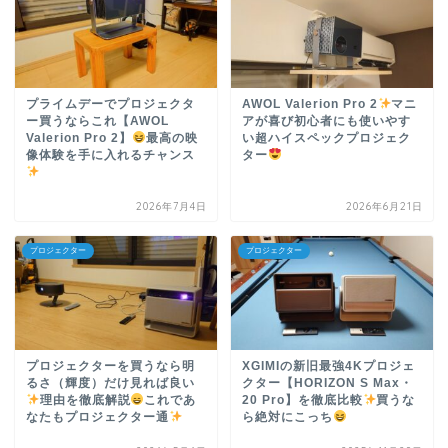
プライムデーでプロジェクタ
AWOL Valerion Pro 2
マニ
ー買うならこれ【AWOL
アが喜び初心者にも使いやす
Valerion Pro 2】
最高の映
い超ハイスペックプロジェク
像体験を手に入れるチャンス
ター
2026年7月4日
2026年6月21日
プロジェクター
プロジェクター
プロジェクターを買うなら明
XGIMIの新旧最強4Kプロジェ
るさ（輝度）だけ見れば良い
クター【HORIZON S Max・
理由を徹底解説
これであ
20 Pro】を徹底比較
買うな
なたもプロジェクター通
ら絶対にこっち