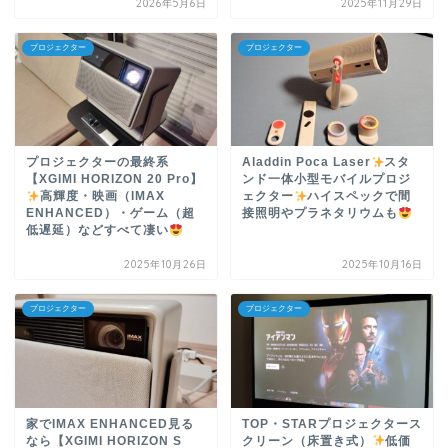
2026年5月6日
2025年11月29日
プロジェクター
プロジェクター
プロジェクターの最終系
Aladdin Poca Laser
スタ
【XGIMI HORIZON 20 Pro】
ンド一体小型モバイルプロジ
高輝度・映画（IMAX
ェクター
ハイスペックで間
ENHANCED）・ゲーム（超
接照明やプラネタリウムも
低遅延）などすべて凄い
2025年10月26日
2025年10月16日
プロジェクター
プロジェクター
家でIMAX ENHANCED見る
TOP・STARプロジェクタース
なら【XGIMI HORIZON S
クリーン（床置き式）
低価