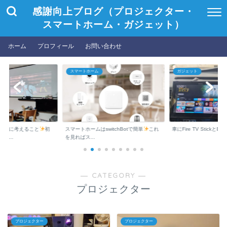
感謝向上ブログ（プロジェクター・
スマートホーム・ガジェット）
ホーム
プロフィール
お問い合わせ
スマートホーム
ガジェット
う前に考えること
初
スマートホームはswitchBotで簡単
これ
車にFire TV StickとEc
ロ...
を見ればス...
― CATEGORY ―
プロジェクター
プロジェクター
プロジェクター