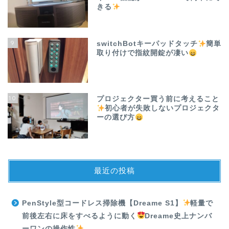
きる
9
switchBotキーパッドタッチ
簡単
取り付けで指紋開錠が凄い
10
プロジェクター買う前に考えること
初心者が失敗しないプロジェクタ
ーの選び方
最近の投稿
PenStyle型コードレス掃除機【Dreame S1】
軽量で
前後左右に床をすべるように動く
Dreame史上ナンバ
ーワンの操作性