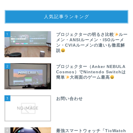
人気記事ランキング
1
プロジェクターの明るさ比較
ルー
メン・ANSIルーメン・ISOルーメ
ン・CVIAルーメンの違いも徹底解
説
2
プロジェクター（Anker NEBULA
Cosmos）でNintendo Switchは
簡単
大画面のゲーム最高
3
お問い合わせ
4
最強スマートウォッチ「TicWatch