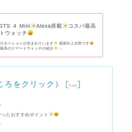
 GTS ４ Mini
Alexa搭載
コスパ最高
トウォッチ
プロモーションが含まれています
感謝向上太郎です
パ最高のスマートウォッチの紹介
...
ころをクリック）
[
]
hide
てわかったおすすめポイント