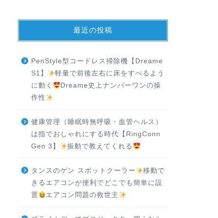
最近の投稿
PenStyle型コードレス掃除機【Dreame
S1】
軽量で前後左右に床をすべるよう
に動く
Dreame史上ナンバーワンの操
作性
健康管理（睡眠時無呼吸・血管ヘルス）
は指でおしゃれにする時代【RingConn
Gen 3】
振動で教えてくれる
タンスのゲン スポットクーラー
移動で
きるエアコンが便利でどこでも簡単に設
置
エアコン問題の救世主