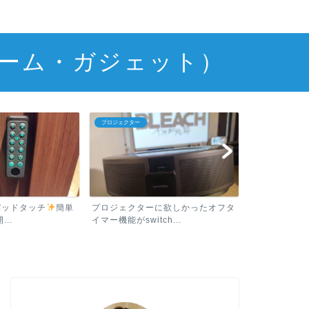
ーム・ガジェット）
プロジェクター
プロジェクター
ーパッドタッチ
簡単
プロジェクターに欲しかったオフタ
プロジェクタ
..
イマー機能がswitch...
メン・ANSIル