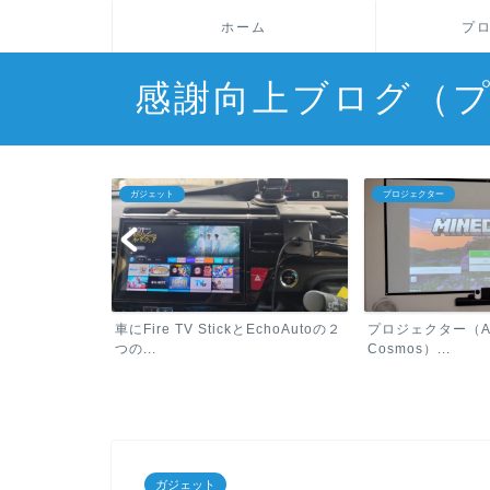
ホーム
プ
感謝向上ブログ（
ガジェット
プロジェクター
chBotで簡単
車にFire TV StickとEchoAutoの２
プロジェクター（Ank
つの...
Cosmos）...
ガジェット