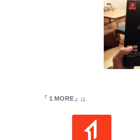
「１MORE」
は、