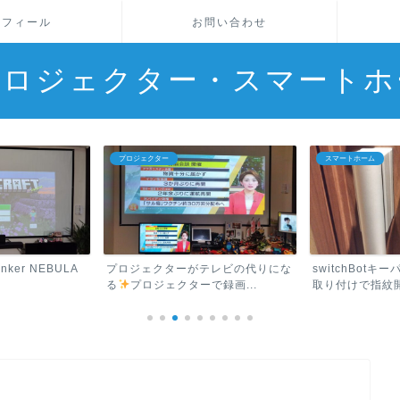
ロフィール
お問い合わせ
プロジェクター・スマートホ
プロジェクター
スマートホーム
er NEBULA
プロジェクターがテレビの代りにな
switchBotキ
る
プロジェクターで録画...
取り付けで指紋開.