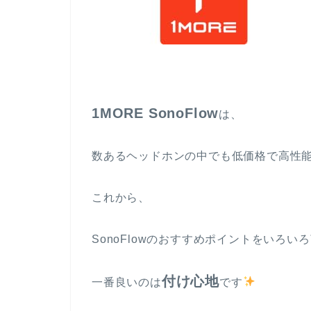
1MORE SonoFlow
は、
数あるヘッドホンの中でも低価格で高性
これから、
SonoFlowのおすすめポイントをいろい
付け心地
一番良いのは
です