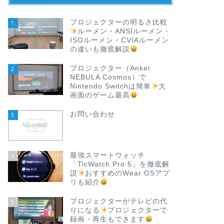
プロジェクターの明るさ比較
1
ルーメン・ANSIルーメン・
ISOルーメン・CVIAルーメン
の違いも徹底解説
プロジェクター（Anker
2
NEBULA Cosmos）で
Nintendo Switchは簡単
大
画面のゲーム最高
お問い合わせ
3
最強スマートウォッチ
4
「TicWatch Pro 5」を徹底解
説
おすすめのWear OSアプ
リも紹介
プロジェクターがテレビの代
5
りになる
プロジェクターで
録画・再生もできます