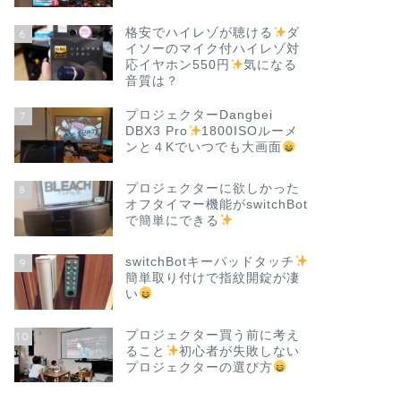
格安でハイレゾが聴ける
ダ
6
イソーのマイク付ハイレゾ対
応イヤホン550円
気になる
音質は？
プロジェクターDangbei
7
DBX3 Pro
1800ISOルーメ
ンと４Kでいつでも大画面
プロジェクターに欲しかった
8
オフタイマー機能がswitchBot
で簡単にできる
switchBotキーパッドタッチ
9
簡単取り付けで指紋開錠が凄
い
プロジェクター買う前に考え
10
ること
初心者が失敗しない
プロジェクターの選び方