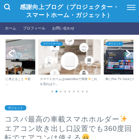
感謝向上ブログ（プロジェクター・
スマートホーム・ガジェット）
ホーム
プロフィール
お問い合わせ
ガジェット
プロジェクター
itchBotで簡単
これ
車にFire TV StickとEchoAutoの２つの...
プロジェクター（Anker 
Cosmos）...
ガジェット
コスパ最高の車載スマホホルダー
エアコン吹き出し口設置でも360度回
転でエアコンは使える