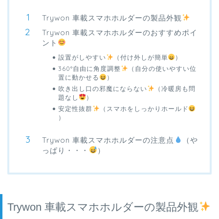
Trywon 車載スマホホルダーの製品外観
Trywon 車載スマホホルダーのおすすめポイ
ント
設置がしやすい
（付け外しが簡単
）
360°自由に角度調整
（自分の使いやすい位
置に動かせる
）
吹き出し口の邪魔にならない
（冷暖房も問
題なし
）
安定性抜群
（スマホをしっかりホールド
）
Trywon 車載スマホホルダーの注意点
（や
っぱり・・・
）
Trywon 車載スマホホルダーの製品外観